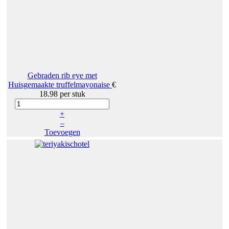
Gebraden rib eye met
Huisgemaakte truffelmayonaise
€
18.98
per stuk
+
–
Toevoegen