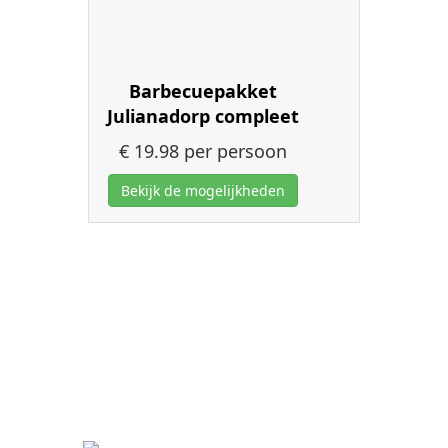
Barbecuepakket
Julianadorp compleet
€ 19.98
per persoon
Bekijk de mogelijkheden
Jos Koeleman
Winkelcentrum De Riepel
Schoolweg 27
1787AV Julianadorp