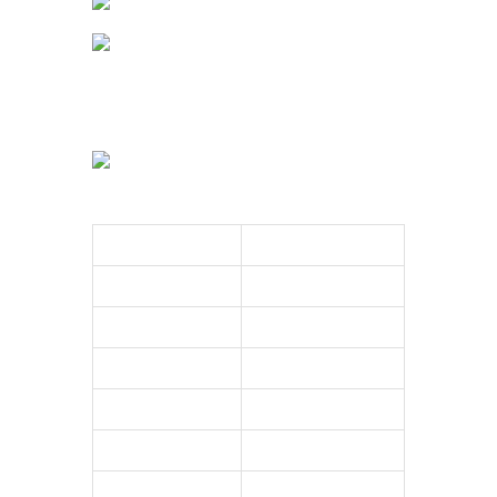
0223 200 000
info@joskoeleman.nl
Versspecialist
Openingstijden
Maandag
10:00 - 18:00
Dinsdag
08:30 - 18:00
Woensdag
08:30 - 18:00
Donderdag
08:30 - 18:00
Vrijdag
08:30 - 18:00
Zaterdag
08:30 - 17:00
Zondag
Gesloten