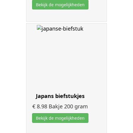
Bekijk de mogelijkheden
Japans biefstukjes
€ 8.98
Bakje 200 gram
Bekijk de mogelijkheden