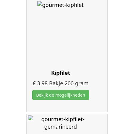
Kipfilet
€ 3.98
Bakje 200 gram
Bekijk de mogelijkheden