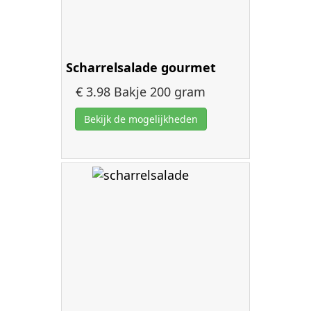
Scharrelsalade gourmet
€ 3.98
Bakje 200 gram
Bekijk de mogelijkheden