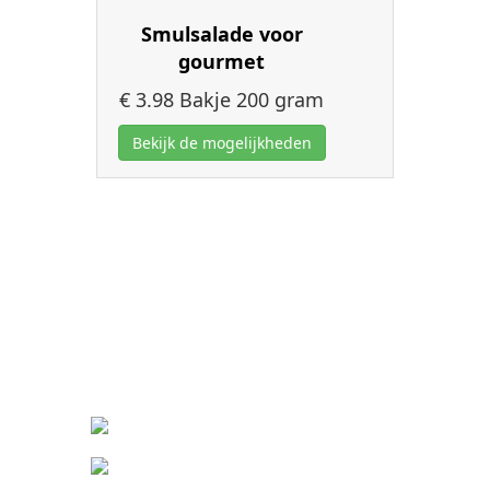
Smulsalade voor
gourmet
€ 3.98
Bakje 200 gram
Bekijk de mogelijkheden
Jos Koeleman
Winkelcentrum De Riepel
Schoolweg 27
1787AV Julianadorp
0223 200 000