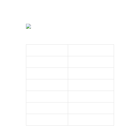
info@joskoeleman.nl
Versspecialist
Openingstijden
Maandag
10:00 - 18:00
Dinsdag
08:30 - 18:00
Woensdag
08:30 - 18:00
Donderdag
08:30 - 18:00
Vrijdag
08:30 - 18:00
Zaterdag
08:30 - 17:00
Zondag
Gesloten