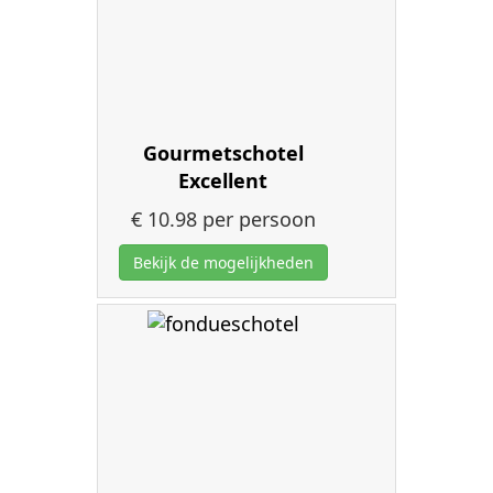
Gourmetschotel
Excellent
€ 10.98
per persoon
Bekijk de mogelijkheden