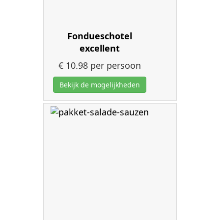
Fondueschotel
excellent
€ 10.98
per persoon
Bekijk de mogelijkheden