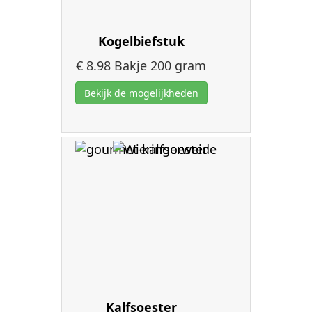
Kogelbiefstuk
€ 8.98
Bakje 200 gram
Bekijk de mogelijkheden
Kalfsoester