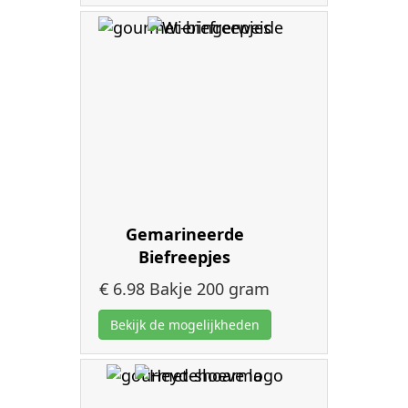
Gemarineerde
Biefreepjes
€ 6.98
Bakje 200 gram
Bekijk de mogelijkheden