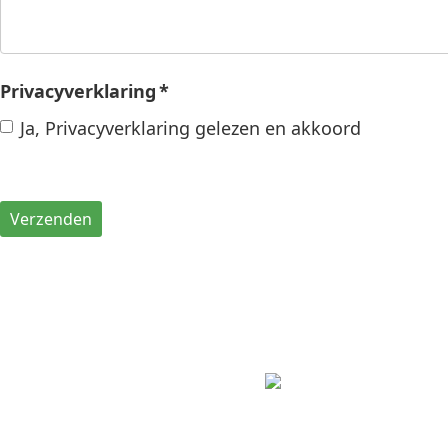
Privacyverklaring
*
Ja, Privacyverklaring gelezen en akkoord
Verzenden
Jos Koeleman
Versspecialist
Winkelcentrum De Riepel
Schoolweg 27