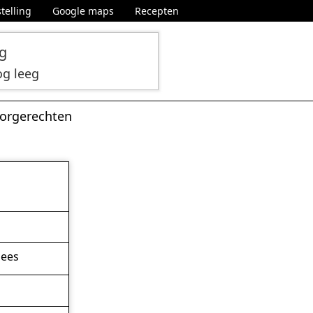
telling
Google maps
Recepten
ng
og leeg
orgerechten
lees