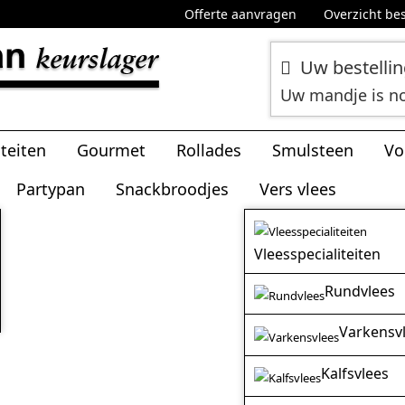
Offerte aanvragen
Overzicht bes
Uw bestelli
Uw mandje is n
iteiten
Gourmet
Rollades
Smulsteen
Vo
Partypan
Snackbroodjes
Vers vlees
Vleesspecialiteiten
Rundvlees
Varkensv
Kalfsvlees