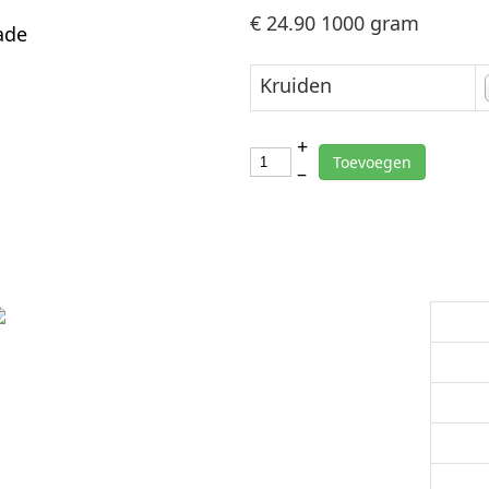
€ 24.90
1000 gram
Kruiden
+
Toevoegen
–
Versspecialist
Maan
Dinsd
Woens
Donde
Vrijda