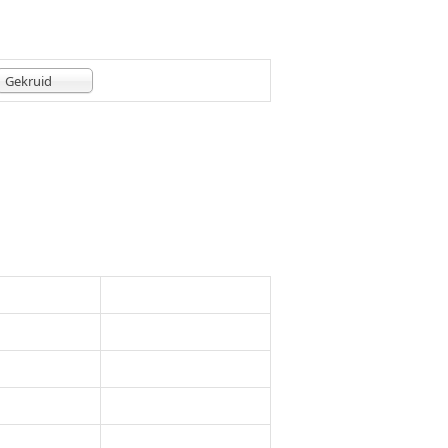
Gekruid
Openingstijden
dag
10:00 - 18:00
ag
08:30 - 18:00
dag
08:30 - 18:00
rdag
08:30 - 18:00
g
08:30 - 18:00